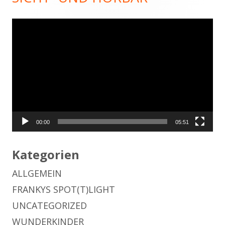
Seitenleiste
Video-
Player
00:00
05:51
Kategorien
ALLGEMEIN
FRANKYS SPOT(T)LIGHT
UNCATEGORIZED
WUNDERKINDER