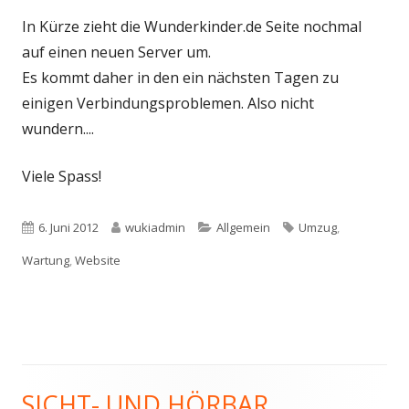
In Kürze zieht die Wunderkinder.de Seite nochmal
auf einen neuen Server um.
Es kommt daher in den ein nächsten Tagen zu
einigen Verbindungsproblemen. Also nicht
wundern....
Viele Spass!
Veröffentlicht
Autor
Kategorien
Schlagwörter
6. Juni 2012
wukiadmin
Allgemein
Umzug
,
am
Wartung
,
Website
SICHT- UND HÖRBAR
Haupt-