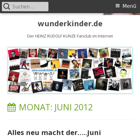
Suchen
Primäres
Menü
nach:
Menü
Springe
wunderkinder.de
zum
Inhalt
Der HEINZ RUDOLF KUNZE Fanclub im Internet
MONAT:
JUNI 2012
Alles neu macht der…..Juni