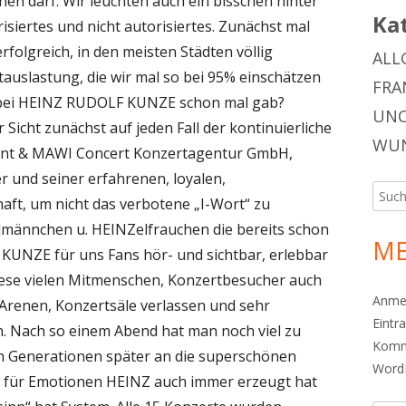
en darf. Wir leuchten auch ein bisschen hinter
Ka
isiertes und nicht autorisiertes. Zunächst mal
rfolgreich, in den meisten Städten völlig
ALL
auslastung, die wir mal so bei 95% einschätzen
FRA
 bei HEINZ RUDOLF KUNZE schon mal gab?
UNC
Sicht zunächst auf jeden Fall der kontinuierliche
WUN
nt & MAWI Concert Konzertagentur GmbH,
r und seiner erfahrenen, loyalen,
Such
aft, um nicht das verbotene „I-Wort“ zu
nach:
lmännchen u. HEINZelfrauchen die bereits schon
ME
KUNZE für uns Fans hör- und sichtbar, erlebbar
iese vielen Mitmenschen, Konzertbesucher auch
Anme
-Arenen, Konzertsäle verlassen und sehr
Eintr
. Nach so einem Abend hat man noch viel zu
Komm
ch Generationen später an die superschönen
Word
 für Emotionen HEINZ auch immer erzeugt hat