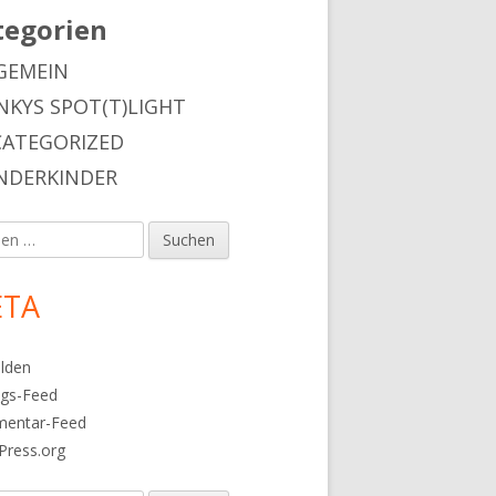
tegorien
GEMEIN
NKYS SPOT(T)LIGHT
ATEGORIZED
DERKINDER
en
TA
lden
ags-Feed
entar-Feed
Press.org