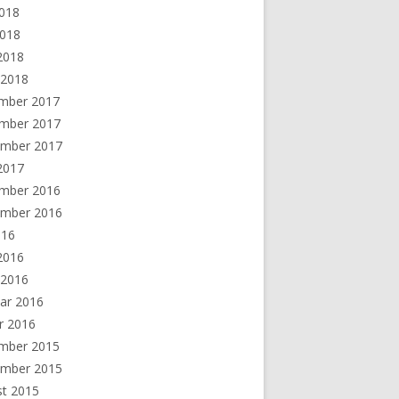
2018
2018
 2018
 2018
mber 2017
mber 2017
ember 2017
 2017
mber 2016
ember 2016
016
 2016
 2016
ar 2016
r 2016
mber 2015
ember 2015
st 2015