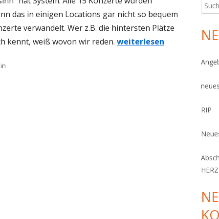
inn“ hat System. Alle 15 Konzerte wurden
Such
nn das in einigen Locations gar nicht so bequem
nach:
zerte verwandelt. Wer z.B. die hintersten Plätze
NE
h kennt, weiß wovon wir reden.
weiterlesen
Angeb
ien
in
neues
RIP
Neues
Absc
HERZ
NE
K