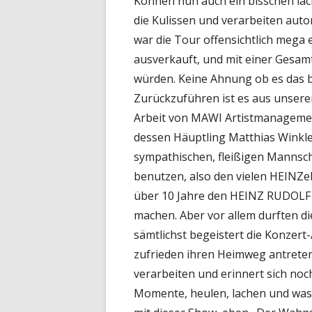
Können nun auch ein bisschen lach
die Kulissen und verarbeiten autor
war die Tour offensichtlich mega e
ausverkauft, und mit einer Gesamt
würden. Keine Ahnung ob es das
Zurückzuführen ist es aus unserer 
Arbeit von MAWI Artistmanageme
dessen Häuptling Matthias Winkle
sympathischen, fleißigen Mannsch
benutzen, also den vielen HEINZe
über 10 Jahre den HEINZ RUDOLF 
machen. Aber vor allem durften d
sämtlichst begeistert die Konzert
zufrieden ihren Heimweg antreten
verarbeiten und erinnert sich no
Momente, heulen, lachen und was