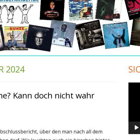
R 2024
SI
Ha
Sei
Vide
ne? Kann doch nicht wahr
Play
 Abschlussbericht, über den man nach all dem