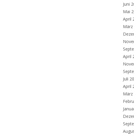
Juni 
Mai 
April
März
Deze
Nove
Sept
April
Nove
Sept
Juli 2
April
März
Febru
Janua
Deze
Sept
Augu