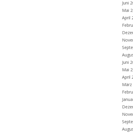
Juni 
Mai 
April
Febru
Deze
Nove
Sept
Augu
Juni 
Mai 
April
März
Febru
Janua
Deze
Nove
Sept
Augu