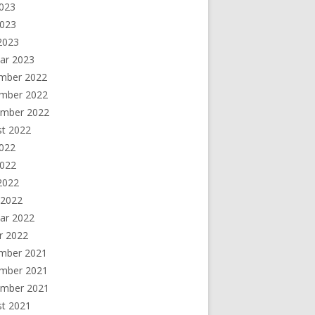
2023
2023
 2023
ar 2023
mber 2022
mber 2022
ember 2022
st 2022
2022
2022
 2022
 2022
ar 2022
r 2022
mber 2021
mber 2021
ember 2021
st 2021