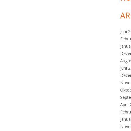
AR
Juni 
Febru
Janua
Deze
Augu
Juni 
Deze
Nove
Okto
Sept
April
Febru
Janua
Nove