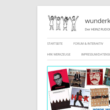
Springe
zum
wunderk
Inhalt
Der HEINZ RUDOL
Primäres
STARTSEITE
FORUM & INTERAKTIV
Menü
HRK WERKZEUGE
IMPRESSUM/DATEN