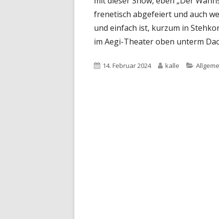
mit dieser Show, eben „Der Wahns
frenetisch abgefeiert und auch we
und einfach ist, kurzum in Stehkon
im Aegi-Theater oben unterm Dac
Veröffentlicht
Autor
Kategor
14. Februar 2024
kalle
Allgeme
am