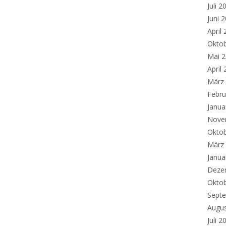
Juli 2
Juni 
April
Okto
Mai 
April
März
Febru
Janua
Nove
Okto
März
Janua
Deze
Okto
Sept
Augu
Juli 2