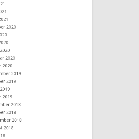
021
2021
 2021
ber 2020
2020
 2020
 2020
ar 2020
r 2020
mber 2019
ber 2019
 2019
r 2019
mber 2018
ber 2018
ember 2018
st 2018
018