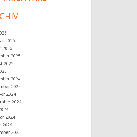
CHIV
2026
ar 2026
r 2026
mber 2025
st 2025
2025
mber 2024
mber 2024
ber 2024
ember 2024
 2024
ar 2024
r 2024
mber 2023