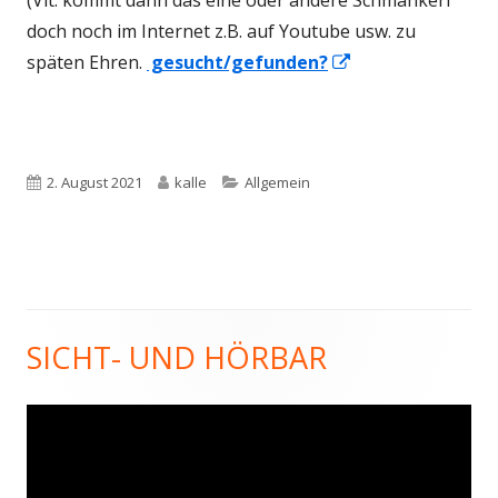
(Vlt. kommt dann das eine oder andere Schmankerl
doch noch im Internet z.B. auf Youtube usw. zu
In
späten Ehren.
gesucht/gefunden?
neuem
Fenster
öffnen
Veröffentlicht
Autor
Kategorien
2. August 2021
kalle
Allgemein
am
SICHT- UND HÖRBAR
Haupt-
Seitenleiste
Video-
Player