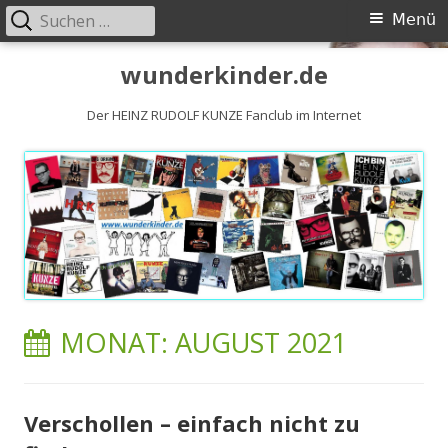
Suchen
Primäres
Menü
nach:
Menü
Springe
wunderkinder.de
zum
Inhalt
Der HEINZ RUDOLF KUNZE Fanclub im Internet
MONAT:
AUGUST 2021
Verschollen – einfach nicht zu