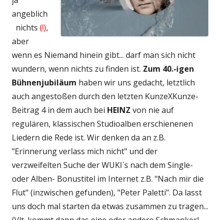
ja
angeblich
nichts
(!)
,
aber
wenn es Niemand hinein gibt... darf man sich nicht
wundern, wenn nichts zu finden ist.
Zum 40.-igen
Bühnenjubiläum
haben wir uns gedacht, letztlich
auch angestoßen durch den letzten KunzeXKunze-
Beitrag 4 in dem auch bei
HEINZ
von nie auf
regulären, klassischen Studioalben erschienenen
Liedern
die Rede ist. Wir denken da an z.B.
"Erinnerung verlass mich nicht" und der
verzweifelten Suche der WUKI´s nach dem Single-
oder Alben- Bonustitel im Internet z.B. "Nach mir die
Flut" (inzwischen gefunden), "Peter Paletti". Da lasst
uns doch mal starten da etwas zusammen zu tragen...