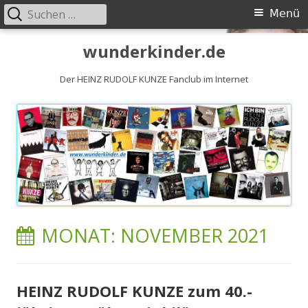
Suchen
Primäres
Menü
nach:
Menü
Springe
wunderkinder.de
zum
Inhalt
Der HEINZ RUDOLF KUNZE Fanclub im Internet
MONAT:
NOVEMBER 2021
HEINZ RUDOLF KUNZE zum 40.-