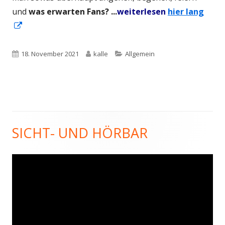
und
was erwarten Fans? ...
weiterlesen
hier lang
In
neuem
Fenster
Veröffentlicht
Autor
Kategorien
18. November 2021
kalle
Allgemein
öffnen
am
SICHT- UND HÖRBAR
Haupt-
Seitenleiste
Video-
Player