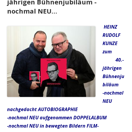
jährigen Bühnenjubiläum -
nochmal NEU…
HEINZ
RUDOLF
KUNZE
zum
40.-
jährigen
Bühnenju
biläum
-nochmal
NEU
nachgedacht AUTOBIOGRAPHIE
-nochmal NEU aufgenommen DOPPELALBUM
-nochmal NEU in bewegten Bildern FILM-