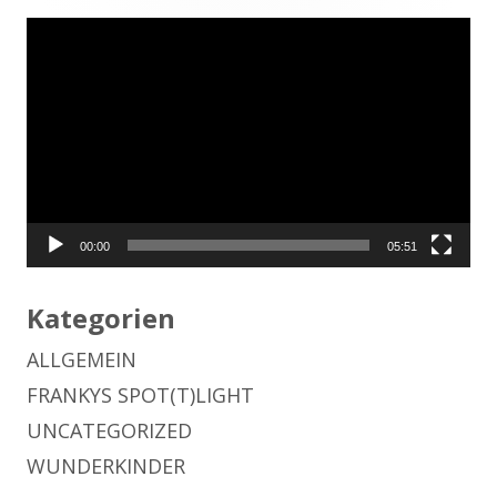
Seitenleiste
Video-
Player
00:00
05:51
Kategorien
ALLGEMEIN
FRANKYS SPOT(T)LIGHT
UNCATEGORIZED
WUNDERKINDER