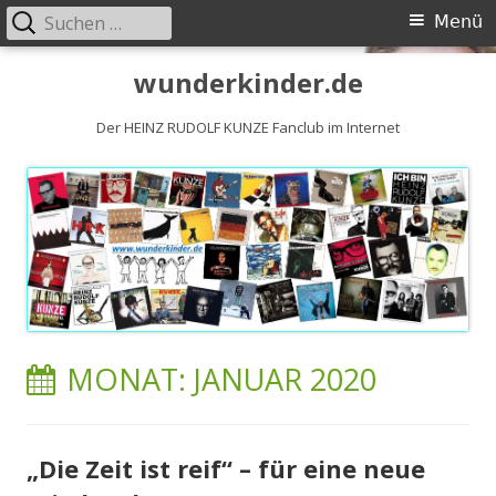
Suchen
Primäres
Menü
nach:
Menü
Springe
wunderkinder.de
zum
Inhalt
Der HEINZ RUDOLF KUNZE Fanclub im Internet
MONAT:
JANUAR 2020
„Die Zeit ist reif“ – für eine neue