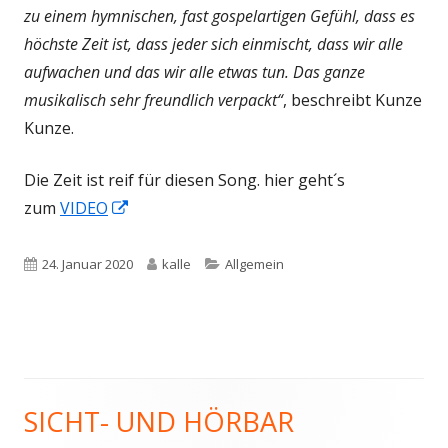
zu einem hymnischen, fast gospelartigen Gefühl, dass es
höchste Zeit ist, dass jeder sich einmischt, dass wir alle
aufwachen und das wir alle etwas tun. Das ganze
musikalisch sehr freundlich verpackt“
, beschreibt Kunze
Kunze.
Die Zeit ist reif für diesen Song. hier geht´s
In
zum
VIDEO
neuem
Fenster
Veröffentlicht
Autor
Kategorien
24. Januar 2020
kalle
Allgemein
öffnen
am
SICHT- UND HÖRBAR
Haupt-