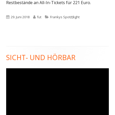
Restbestände an All-In-Tickets für 221 Euro.
Veröffentlicht
Autor
Kategorien
29. Juni 2018
fut
Frankys Spot(t)light
am
SICHT- UND HÖRBAR
Haupt-
Seitenleiste
Video-
Player