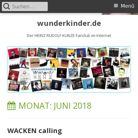
Suchen
Primäres
Menü
nach:
Menü
Springe
wunderkinder.de
zum
Inhalt
Der HEINZ RUDOLF KUNZE Fanclub im Internet
MONAT:
JUNI 2018
WACKEN calling