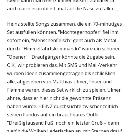
Ideen kann man Heinz immer locken, zumal er ja
auch darin erprobt ist, mal auf die Nase zu fallen.,,
Heinz stellte Songs zusammen, die ein 70-minütiges
Set ausfüllen könnten. "Möchtegernopfer" fiel ihm
sofort ein, "Menschenfleisch" geht auch als Metal
durch. "Himmelfahrtskommando" wäre ein schöner
"Opener", "Draufgänger könnte die Zugabe sein.
O.K., wir probieren das. Mit SMS und Mail-Verkehr
wurden Ideen zusammengetragen bis schließlich
alle, abgesehen von Matthias Ulmer, Feuer und
Flamme waren, dieses Set wirklich zu spielen. Ulmer
ahnte, dass er hier nicht die gewohnte Präsenz
haben würde. HEINZ durchsuchte zwischenzeitlich
seinen Fundus auf ein brauchbares Outfit
"Dreißigtausend Fuß, noch ein letzter Gruß – dann
zieh'n die Wolken Lederjacken an, mit Sternen drauf.