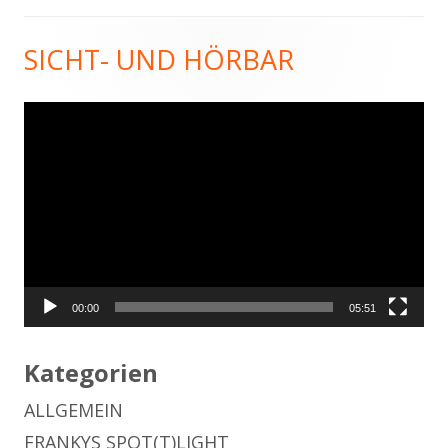
SICHT- UND HÖRBAR
Haupt-
Seitenleiste
Video-
Player
00:00
05:51
Kategorien
ALLGEMEIN
FRANKYS SPOT(T)LIGHT