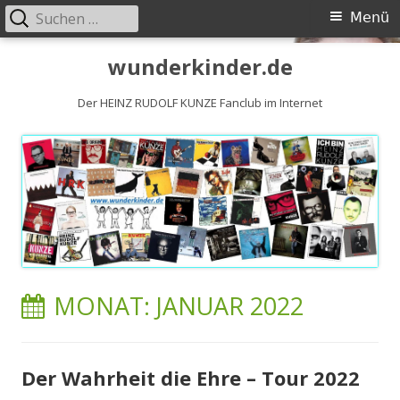
Suchen
Primäres
Menü
nach:
Menü
Springe
wunderkinder.de
zum
Inhalt
Der HEINZ RUDOLF KUNZE Fanclub im Internet
MONAT:
JANUAR 2022
Der Wahrheit die Ehre – Tour 2022