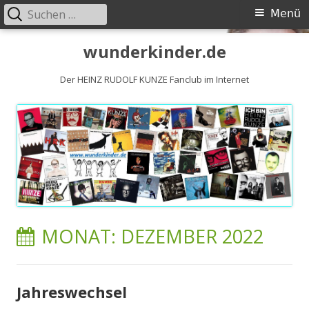
Suchen
Primäres
Menü
nach:
Menü
Springe
wunderkinder.de
zum
Inhalt
Der HEINZ RUDOLF KUNZE Fanclub im Internet
MONAT:
DEZEMBER 2022
Jahreswechsel