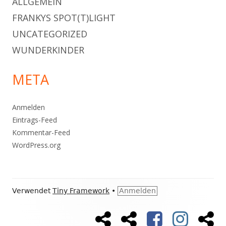
ALLGEMEIN
FRANKYS SPOT(T)LIGHT
UNCATEGORIZED
WUNDERKINDER
META
Anmelden
Eintrags-Feed
Kommentar-Feed
WordPress.org
Footer
Verwendet
Tiny Framework
•
Anmelden
Inhalt
Startseite
FORUM
FACEBOOK
INSTAGR
Wir
Social-
&
übe