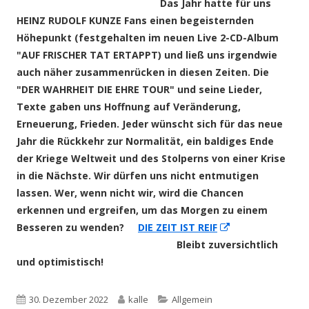
Das Jahr hatte für uns
HEINZ RUDOLF KUNZE Fans einen begeisternden
Höhepunkt (festgehalten im neuen Live 2-CD-Album
"AUF FRISCHER TAT ERTAPPT) und ließ uns irgendwie
auch näher zusammenrücken in diesen Zeiten. Die
"DER WAHRHEIT DIE EHRE TOUR" und seine Lieder,
Texte gaben uns Hoffnung auf Veränderung,
Erneuerung, Frieden. Jeder wünscht sich für das neue
Jahr die Rückkehr zur Normalität, ein baldiges Ende
der Kriege Weltweit und des Stolperns von einer Krise
in die Nächste. Wir dürfen uns nicht entmutigen
lassen. Wer, wenn nicht wir, wird die Chancen
erkennen und ergreifen, um das Morgen zu einem
In
Besseren zu wenden?
DIE ZEIT IST REIF
neuem
Bleibt zuversichtlich
Fenster
und optimistisch!
öffnen
Veröffentlicht
Autor
Kategorien
30. Dezember 2022
kalle
Allgemein