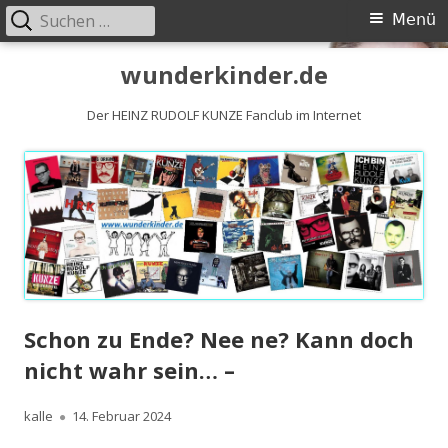
Suchen
Primäres
Menü
nach:
Menü
Springe
wunderkinder.de
zum
Inhalt
Der HEINZ RUDOLF KUNZE Fanclub im Internet
Schon zu Ende? Nee ne? Kann doch
nicht wahr sein… –
Autor
Veröffentlicht
kalle
14. Februar 2024