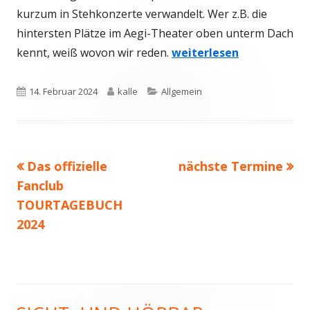
kurzum in Stehkonzerte verwandelt. Wer z.B. die
hintersten Plätze im Aegi-Theater oben unterm Dach
kennt, weiß wovon wir reden.
weiterlesen
Veröffentlicht
Autor
Kategorien
14. Februar 2024
kalle
Allgemein
am
Vorheriger
Nächster
Das offizielle
nächste Termine
Beitragsnavigation
Beitrag:
Beitrag
Fanclub
TOURTAGEBUCH
2024