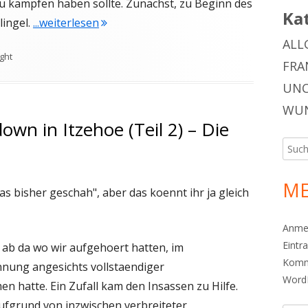
kämpfen haben sollte. Zunächst, zu Beginn des
Ka
"Spottlight #34 Showdown in Itzehoe (Te
lingel.
...weiterlesen
ALL
ight
FRA
UNC
WUN
wn in Itzehoe (Teil 2) – Die
Such
nach:
ME
as bisher geschah", aber das koennt ihr ja gleich
Anme
Eintr
o ab da wo wir aufgehoert hatten, im
Komm
nung angesichts vollstaendiger
Word
 hatte. Ein Zufall kam den Insassen zu Hilfe.
grund von inzwischen verbreiteter