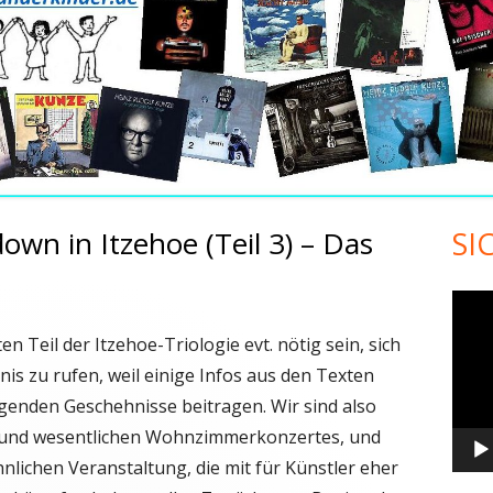
wn in Itzehoe (Teil 3) – Das
SI
Ha
Sei
Vide
Play
ten Teil der Itzehoe-Triologie evt. nötig sein, sich
nis zu rufen, weil einige Infos aus den Texten
genden Geschehnisse beitragen. Wir sind also
 und wesentlichen Wohnzimmerkonzertes, und
ichen Veranstaltung, die mit für Künstler eher