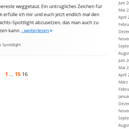
Juni 
neereste weggetaut. Ein untrügliches Zeichen für
Mai 
erfülle ich mir und euch jetzt endlich mal den
April
chts-Spottlight abzusetzen, das man auch zu
Febru
"Schnee von Gestern"
tzen kann.
...weiterlesen
Deze
Nove
rien
 Spot(t)light
Sept
Augu
Juni 
Mai 
Seite
Seite
Seite
1
…
15
16
g
April
März
Febru
Janua
Deze
Nove
Sept
Augu