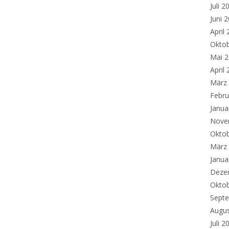
Juli 2
Juni 
April
Okto
Mai 
April
März
Febru
Janua
Nove
Okto
März
Janua
Deze
Okto
Sept
Augu
Juli 2