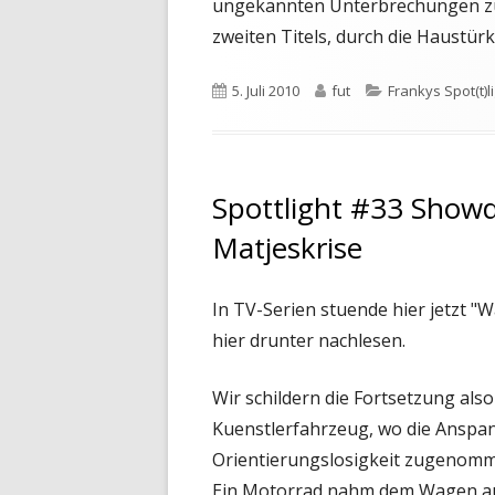
ungekannten Unterbrechungen zu 
zweiten Titels, durch die Haustürk
Veröffentlicht
Autor
Kategorien
5. Juli 2010
fut
Frankys Spot(t)l
am
Spottlight #33 Showdo
Matjeskrise
In TV-Serien stuende hier jetzt "W
hier drunter nachlesen.
Wir schildern die Fortsetzung als
Kuenstlerfahrzeug, wo die Anspan
Orientierungslosigkeit zugenommen
Ein Motorrad nahm dem Wagen auf