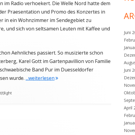
im Radio verhoekert. Die Welle Nord hatte dem
er Praesentation und Promo des Konzertes in
AR
er in ein Wohnzimmer im Sendegebiet zu
ere, und sich von seltsamen Leuten mit Kaffee und
Juni 
Febru
Janua
chon Aehnliches passiert. So musizierte schon
Deze
erberg, Karel Gott im Gartenpavillion von Familie
Augu
 schwaebische Band Pur im Duesseldorfer
Juni 
"Spottlight #32 Showdown in Itzehoe
Deze
ssen wurde.
...weiterlesen
Nove
Okto
t)light
Sept
April
Febru
Janua
Nove