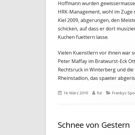
Hoffmann wurden gewissermassen 
HRK-Management, wohl im Zuge d
Kiel 2009, abgerungen, den Meist
schicken, auf dass er dort musizi
Kuchen fuettern lasse.
Vielen Kuenstlern vor ihnen war s
Peter Maffay im Bratwurst-Eck Ott
Rechtsruck in Winterberg und die
Rheinstadion, das spaeter abgeri
Veröffentlicht
Autor
Kategorien
14. März 2010
fut
Frankys Spot(
am
Schnee von Gestern