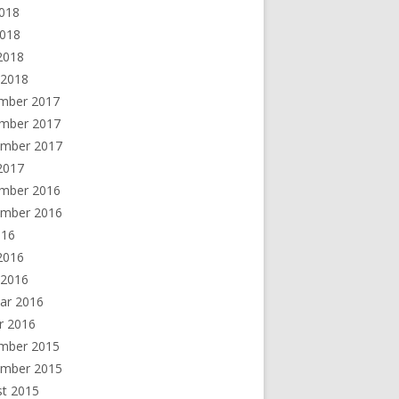
2018
2018
 2018
 2018
mber 2017
mber 2017
ember 2017
 2017
mber 2016
ember 2016
016
 2016
 2016
ar 2016
r 2016
mber 2015
ember 2015
st 2015