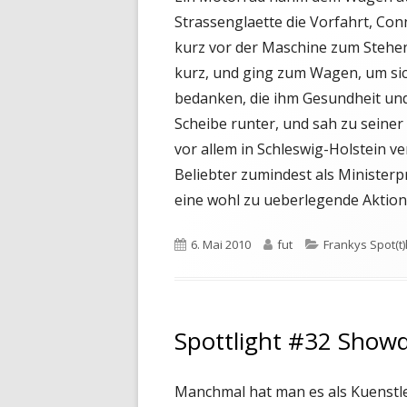
Strassenglaette die Vorfahrt, Co
kurz vor der Maschine zum Stehen.
kurz, und ging zum Wagen, um sic
bedanken, die ihm Gesundheit und
Scheibe runter, und sah zu seiner
vor allem in Schleswig-Holstein v
Beliebter zumindest als Minister
eine wohl zu ueberlegende Aktio
Veröffentlicht
Autor
Kategorien
6. Mai 2010
fut
Frankys Spot(t)l
am
Spottlight #32 Showdo
Manchmal hat man es als Kuenstle