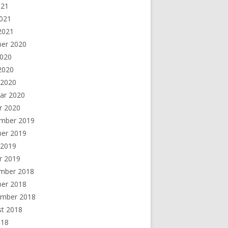
021
2021
 2021
ber 2020
2020
 2020
 2020
ar 2020
r 2020
mber 2019
ber 2019
 2019
r 2019
mber 2018
ber 2018
ember 2018
st 2018
018