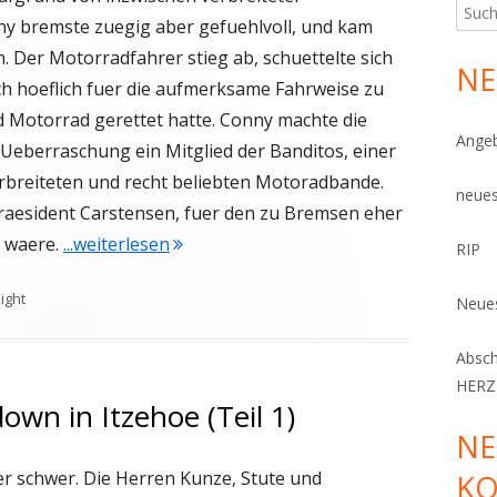
Such
nny bremste zuegig aber gefuehlvoll, und kam
nach:
 Der Motorradfahrer stieg ab, schuettelte sich
NE
h hoeflich fuer die aufmerksame Fahrweise zu
 Motorrad gerettet hatte. Conny machte die
Angeb
 Ueberraschung ein Mitglied der Banditos, einer
erbreiteten und recht beliebten Motoradbande.
neues
praesident Carstensen, fuer den zu Bremsen eher
"Spottlight #33 Showdown in Itzehoe (Te
n waere.
...weiterlesen
RIP
ight
Neues
Absc
HERZ
wn in Itzehoe (Teil 1)
NE
r schwer. Die Herren Kunze, Stute und
K