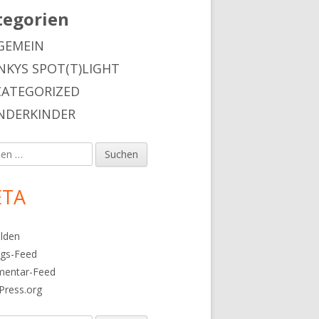
tegorien
il 3) – Das Chaoskonzert"
GEMEIN
NKYS SPOT(T)LIGHT
ATEGORIZED
DERKINDER
en
TA
lden
ags-Feed
entar-Feed
Press.org