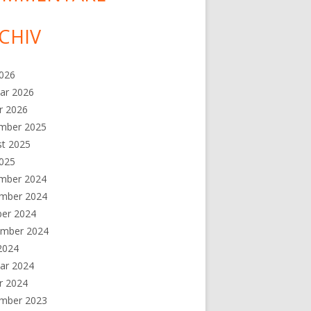
CHIV
2026
ar 2026
r 2026
mber 2025
st 2025
2025
 (Teil 1)"
mber 2024
mber 2024
ber 2024
ember 2024
 2024
ar 2024
r 2024
mber 2023