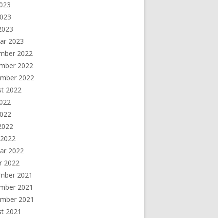
2023
2023
 2023
ar 2023
mber 2022
mber 2022
ember 2022
st 2022
2022
2022
 2022
 2022
ar 2022
r 2022
mber 2021
mber 2021
ember 2021
st 2021