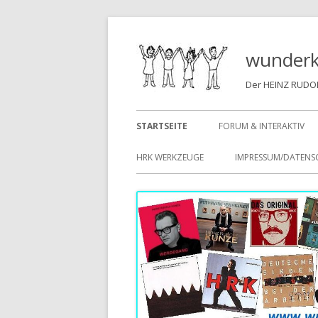
Springe
zum
wunderk
Inhalt
Der HEINZ RUDOL
Primäres
STARTSEITE
FORUM & INTERAKTIV
Menü
HRK WERKZEUGE
IMPRESSUM/DATEN