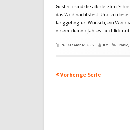
Gestern sind die allerletzten Sch
das Weihnachtsfest. Und zu diesem 
langgehegten Wunsch, ein Weihna
einem kleinen Jahresrückblick nu
Veröffentlicht
Autor
Katego
26. Dezember 2009
fut
Frankys
am
Vorherige Seite
Seitennummerierun
der
Beiträge