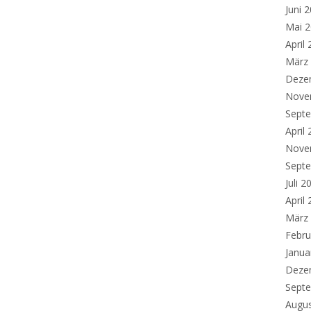
Juni 
Mai 
April
März
Deze
Nove
Sept
April
Nove
Sept
Juli 2
April
März
Febru
Janua
Deze
Sept
Augu