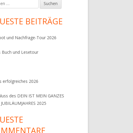
en
UESTE BEITRÄGE
ot und Nachfrage-Tour 2026
 Buch und Lesetour
il 2) – Die Matjeskrise"
 erfolgreiches 2026
hluss des DEIN IST MEIN GANZES
 JUBILÄUMJAHRES 2025
UESTE
OMMENTARE